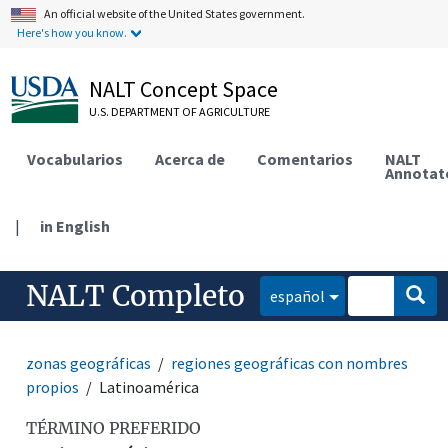
An official website of the United States government.
Here's how you know.
NALT Concept Space
U.S. DEPARTMENT OF AGRICULTURE
Vocabularios
Acerca de
Comentarios
NALT
Annotat
|
in English
NALT Completo
español
zonas geográficas
regiones geográficas con nombres
propios
Latinoamérica
TÉRMINO PREFERIDO