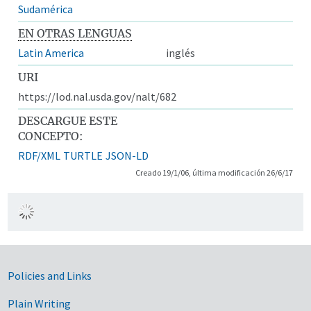
Sudamérica
EN OTRAS LENGUAS
Latin America
inglés
URI
https://lod.nal.usda.gov/nalt/682
DESCARGUE ESTE
CONCEPTO:
RDF/XML
TURTLE
JSON-LD
Creado 19/1/06, última modificación 26/6/17
Government Links
Policies and Links
Plain Writing