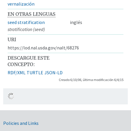
vernalización
EN OTRAS LENGUAS
seed stratification
inglés
stratification (seed)
URI
https://lod.nal.usda.gov/nalt/68276
DESCARGUE ESTE
CONCEPTO:
RDF/XML
TURTLE
JSON-LD
Creado 6/10/06, última modificación 6/4/15
Government Links
Policies and Links