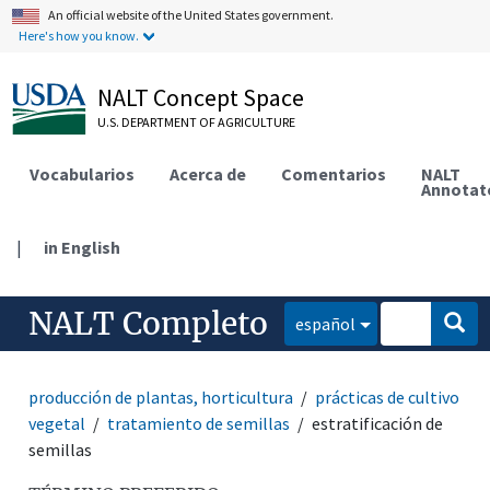
An official website of the United States government.
Here's how you know.
NALT Concept Space
U.S. DEPARTMENT OF AGRICULTURE
Vocabularios
Acerca de
Comentarios
NALT
Annotat
|
in English
NALT Completo
español
producción de plantas, horticultura
prácticas de cultivo
vegetal
tratamiento de semillas
estratificación de
semillas