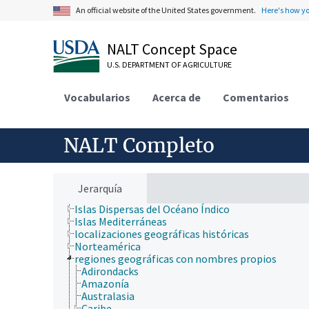
nutrición humana, inocuidad y calidad de los alime
An official website of the United States government.
Here's how y
producción de plantas, horticultura
recursos naturales, conservación, medio ambiente
NALT Concept Space
silvicultura, gestión de zonas silvestres
zonas geográficas
U.S. DEPARTMENT OF AGRICULTURE
África
América Central
Vocabularios
Antártida
Acerca de
Comentarios
Asia
Australia
cuerpos de agua con nombres propios
NALT Completo
desiertos con nombres propios
Eurasia
Europa
islas del Océano Atlántico
Jerarquía
Islas del Océano Pacífico
Islas Dispersas del Océano Índico
Islas Mediterráneas
localizaciones geográficas históricas
Norteamérica
regiones geográficas con nombres propios
Adirondacks
Amazonía
Australasia
Caribe