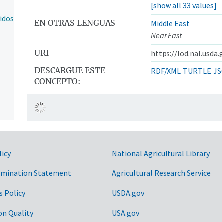
[show all 33 values]
idos
EN OTRAS LENGUAS
Middle East
Near East
URI
https://lod.nal.usda
DESCARGUE ESTE
RDF/XML
TURTLE
JS
CONCEPTO:
licy
National Agricultural Library
imination Statement
Agricultural Research Service
s Policy
USDA.gov
on Quality
USA.gov