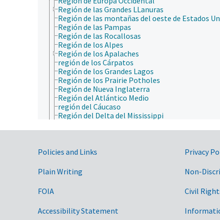
Región de Europa Occidental
Región de las Grandes LLanuras
Región de las montañas del oeste de Estados Un
Región de las Pampas
Región de las Rocallosas
Región de los Alpes
Región de los Apalaches
región de los Cárpatos
Región de los Grandes Lagos
Región de los Prairie Potholes
Región de Nueva Inglaterra
Región del Atlántico Medio
región del Cáucaso
Región del Delta del Mississippi
Región del Golfo de México
región del Himalaya
Región del Norte de Europa
Government Links
Región del Sur de Europa
Policies and Links
Privacy Po
Región Finger Lakes
Región Mediterránea
Plain Writing
Non-Discr
Región Montañosa Cascada
Región oriental de Europa
FOIA
Civil Right
Regiones polares
Sierra Nevada (California)
Accessibility Statement
Informati
Valle Central de California