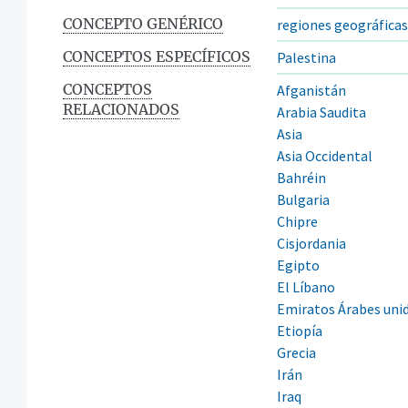
CONCEPTO GENÉRICO
regiones geográfica
CONCEPTOS ESPECÍFICOS
Palestina
CONCEPTOS
Afganistán
RELACIONADOS
Arabia Saudita
Asia
Asia Occidental
Bahréin
Bulgaria
Chipre
Cisjordania
Egipto
El Líbano
Emiratos Árabes uni
Etiopía
Grecia
Irán
Iraq