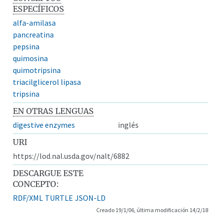
ESPECÍFICOS
alfa-amilasa
pancreatina
pepsina
quimosina
quimotripsina
triacilglicerol lipasa
tripsina
EN OTRAS LENGUAS
digestive enzymes
inglés
URI
https://lod.nal.usda.gov/nalt/6882
DESCARGUE ESTE
CONCEPTO:
RDF/XML
TURTLE
JSON-LD
Creado 19/1/06, última modificación 14/2/18