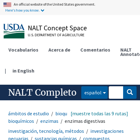
An official website of the United States government.
Here's how you know.
NALT Concept Space
U.S. DEPARTMENT OF AGRICULTURE
Vocabularios
Acerca de
Comentarios
NALT
Annotat
|
in English
NALT Completo
español
ámbitos de estudio
bioquímica
[muestre todas las 9 rutas]
compuestos
bioquímicos
enzimas
enzimas digestivas
investigación, tecnología, métodos
investigaciones
pecuarias
sustancias químicas
compuestos