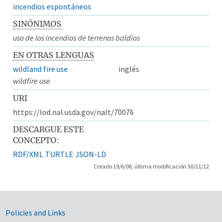
incendios espontáneos
SINÓNIMOS
uso de los incendios de terrenos baldíos
EN OTRAS LENGUAS
wildland fire use
inglés
wildfire use
URI
https://lod.nal.usda.gov/nalt/70076
DESCARGUE ESTE
CONCEPTO:
RDF/XML
TURTLE
JSON-LD
Creado 19/6/06, última modificación 30/11/12
Government Links
Policies and Links