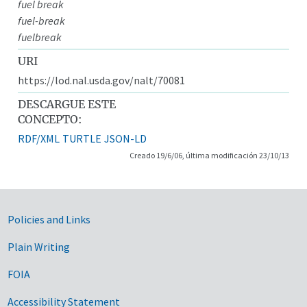
fuel break
fuel-break
fuelbreak
URI
https://lod.nal.usda.gov/nalt/70081
DESCARGUE ESTE
CONCEPTO:
RDF/XML
TURTLE
JSON-LD
Creado 19/6/06, última modificación 23/10/13
Government Links
Policies and Links
Plain Writing
FOIA
Accessibility Statement