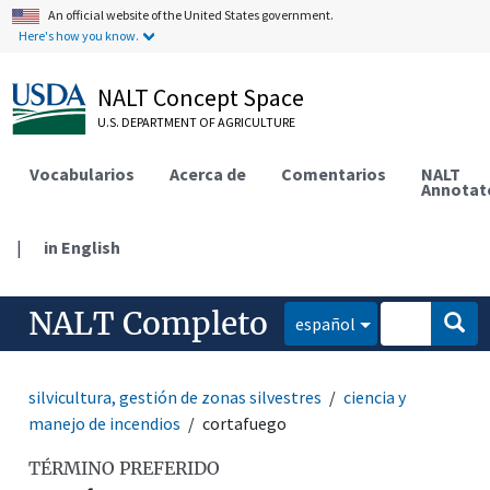
An official website of the United States government.
Here's how you know.
NALT Concept Space
U.S. DEPARTMENT OF AGRICULTURE
Vocabularios
Acerca de
Comentarios
NALT
Annotat
|
in English
NALT Completo
español
silvicultura, gestión de zonas silvestres
ciencia y
manejo de incendios
cortafuego
TÉRMINO PREFERIDO