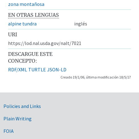
zona montañosa
EN OTRAS LENGUAS
alpine tundra
inglés
URI
https://lod.nal.usda.gov/nalt/7021
DESCARGUE ESTE
CONCEPTO:
RDF/XML
TURTLE
JSON-LD
Creado 19/1/06, última modificación 18/5/17
Government Links
Policies and Links
Plain Writing
FOIA