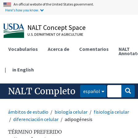
An official website of the United States government.
Here's how you know.
NALT Concept Space
U.S. DEPARTMENT OF AGRICULTURE
Vocabularios
Acerca de
Comentarios
NALT
Annotat
|
in English
NALT Completo
español
ámbitos de estudio
biología celular
fisiología celular
diferenciación celular
adipogénesis
TÉRMINO PREFERIDO