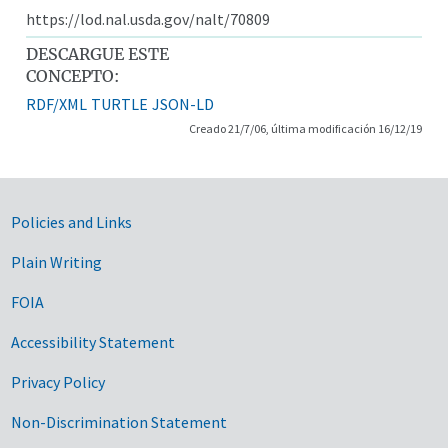
https://lod.nal.usda.gov/nalt/70809
DESCARGUE ESTE
CONCEPTO:
RDF/XML
TURTLE
JSON-LD
Creado 21/7/06, última modificación 16/12/19
Government Links
Policies and Links
Plain Writing
FOIA
Accessibility Statement
Privacy Policy
Non-Discrimination Statement