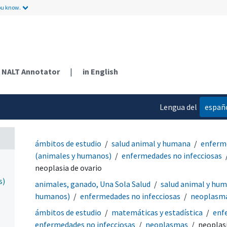
ou know.
NALT Annotator
|
in English
Lengua del
españ
contenido
ámbitos de estudio
salud animal y humana
enferm
(animales y humanos)
enfermedades no infecciosas
neoplasia de ovario
s)
animales, ganado, Una Sola Salud
salud animal y hu
humanos)
enfermedades no infecciosas
neoplasm
ámbitos de estudio
matemáticas y estadística
enf
enfermedades no infecciosas
neoplasmas
neoplasi