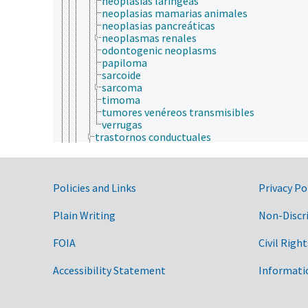
neoplasias laríngeas
neoplasias mamarias animales
neoplasias pancreáticas
neoplasmas renales
odontogenic neoplasms
papiloma
sarcoide
sarcoma
timoma
tumores venéreos transmisibles
verrugas
trastornos conductuales
trastornos genéticos
estadística
fisiología animal
Government Links
funciones de edafotransferancia
Policies and Links
Privacy Po
matemáticas
métodos analíticos
Plain Writing
Non-Discr
modelos matemáticos
predicción
FOIA
Civil Right
servicio de control animal
topología
Accessibility Statement
Informati
medicina veterinaria
micología
microbiología