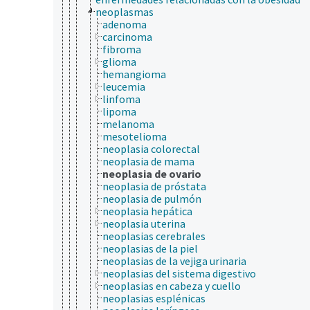
neoplasmas
adenoma
carcinoma
fibroma
glioma
hemangioma
leucemia
linfoma
lipoma
melanoma
mesotelioma
neoplasia colorectal
neoplasia de mama
neoplasia de ovario
neoplasia de próstata
neoplasia de pulmón
neoplasia hepática
neoplasia uterina
neoplasias cerebrales
neoplasias de la piel
neoplasias de la vejiga urinaria
neoplasias del sistema digestivo
neoplasias en cabeza y cuello
neoplasias esplénicas