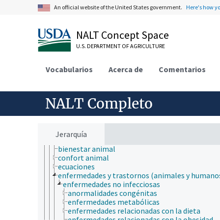
geología
An official website of the United States government.
Here's how y
hidrología
higiene
NALT Concept Space
histología
histopatología
U.S. DEPARTMENT OF AGRICULTURE
historia
historia natural
Vocabularios
horticultura
Acerca de
Comentarios
ingeniería
inmunología
ionómica
NALT Completo
matemáticas y estadística
algoritmos
análisis de datos
análisis de elemento finito
Jerarquía
anatomía animal
bienestar animal
confort animal
ecuaciones
enfermedades y trastornos (animales y humano
enfermedades no infecciosas
anormalidades congénitas
enfermedades metabólicas
enfermedades relacionadas con la dieta
enfermedades relacionadas con la obesidad