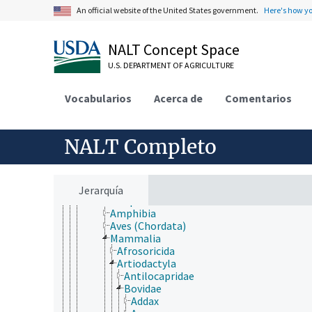
An official website of the United States government.
Here's how y
Animalia
Acanthocephala
Annelida
NALT Concept Space
Arthropoda
Bryozoa
U.S. DEPARTMENT OF AGRICULTURE
Chaetognatha
Chordata
Vocabularios
Acerca de
Comentarios
Cephalochordata
Urochordata
Vertebrata
Agnatha
NALT Completo
Gnathostomata
Actinopterygii
Chondrichthyes
Sarcopterygii
Jerarquía
Tetrapoda
Amphibia
Aves (Chordata)
Mammalia
Afrosoricida
Artiodactyla
Antilocapridae
Bovidae
Addax