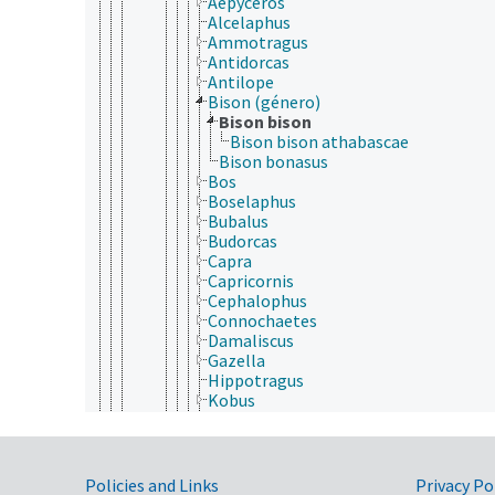
Aepyceros
Alcelaphus
Ammotragus
Antidorcas
Antilope
Bison (género)
Bison bison
Bison bison athabascae
Bison bonasus
Bos
Boselaphus
Bubalus
Budorcas
Capra
Capricornis
Cephalophus
Connochaetes
Damaliscus
Gazella
Hippotragus
Kobus
Naemorhedus
Nanger
Oreamnos
Oryx
Government Links
Policies and Links
Privacy Po