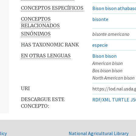
CONCEPTOS ESPECÍFICOS
Bison bison athabas
CONCEPTOS
bisonte
RELACIONADOS
SINÓNIMOS
bisonte americano
HAS TAXONOMIC RANK
especie
EN OTRAS LENGUAS
Bison bison
American bison
Bos bison bison
North American bison
URI
https://lod.nal.usda
DESCARGUE ESTE
RDF/XML
TURTLE
JS
CONCEPTO:
licy
National Agricultural Library