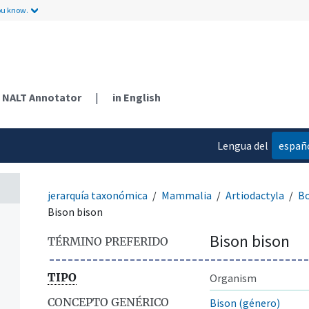
ou know.
NALT Annotator
|
in English
Lengua del
españ
contenido
jerarquía taxonómica
Mammalia
Artiodactyla
Bo
Bison bison
Bison bison
TÉRMINO PREFERIDO
TIPO
Organism
CONCEPTO GENÉRICO
Bison (género)