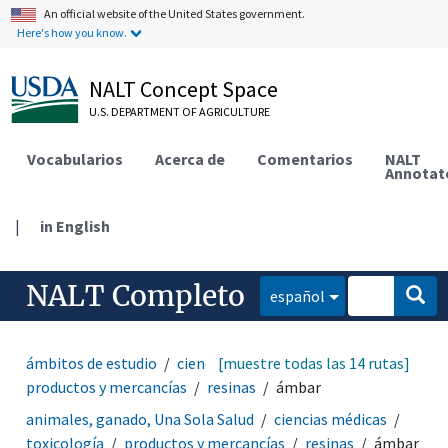
An official website of the United States government.
Here's how you know.
NALT Concept Space
U.S. DEPARTMENT OF AGRICULTURE
Vocabularios
Acerca de
Comentarios
NALT
Annotat
|
in English
NALT Completo
español
ámbitos de estudio
ciencias médicas
[muestre todas las 14 rutas]
toxicología
productos y mercancías
resinas
ámbar
animales, ganado, Una Sola Salud
ciencias médicas
toxicología
productos y mercancías
resinas
ámbar