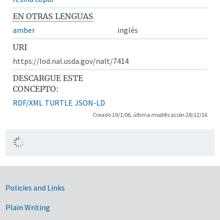
EN OTRAS LENGUAS
amber
inglés
URI
https://lod.nal.usda.gov/nalt/7414
DESCARGUE ESTE
CONCEPTO:
RDF/XML
TURTLE
JSON-LD
Creado 19/1/06, última modificación 28/12/16
Government Links
Policies and Links
Plain Writing