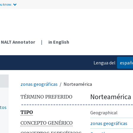
ou know.
NALT Annotator
|
in English
Lengua del
españ
contenido
n
zonas geográficas
Norteamérica
Norteamérica
TÉRMINO PREFERIDO
ntos
TIPO
Geographical
CONCEPTO GENÉRICO
zonas geográficas