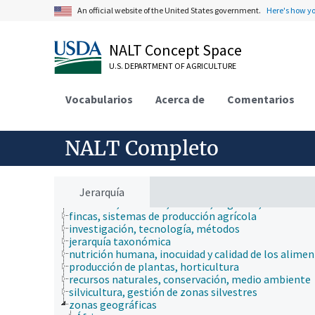
An official website of the United States government.
Here's how y
NALT Concept Space
U.S. DEPARTMENT OF AGRICULTURE
Vocabularios
Acerca de
Comentarios
NALT Completo
ámbitos de estudio
animales, ganado, Una Sola Salud
desarrollo rural, comunidades, educación, extensió
Jerarquía
economía, comercio, derecho, negocios, industria
fincas, sistemas de producción agrícola
investigación, tecnología, métodos
jerarquía taxonómica
nutrición humana, inocuidad y calidad de los alime
producción de plantas, horticultura
recursos naturales, conservación, medio ambiente
silvicultura, gestión de zonas silvestres
zonas geográficas