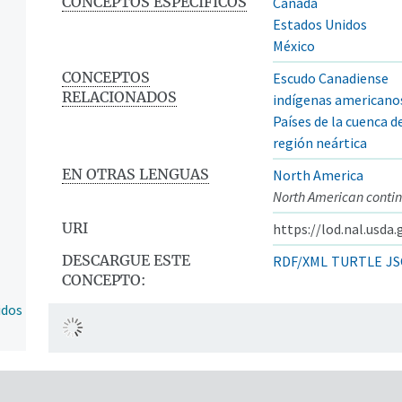
CONCEPTOS ESPECÍFICOS
Canadá
Estados Unidos
México
CONCEPTOS
Escudo Canadiense
RELACIONADOS
indígenas americano
Países de la cuenca de
región neártica
EN OTRAS LENGUAS
North America
North American conti
URI
https://lod.nal.usda
DESCARGUE ESTE
RDF/XML
TURTLE
JS
CONCEPTO:
idos