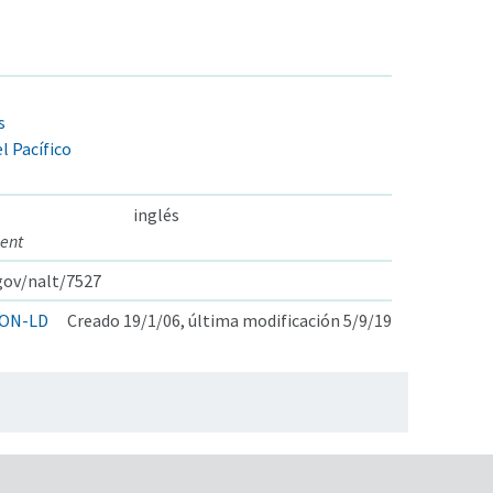
s
l Pacífico
inglés
nent
.gov/nalt/7527
ON-LD
Creado 19/1/06, última modificación 5/9/19