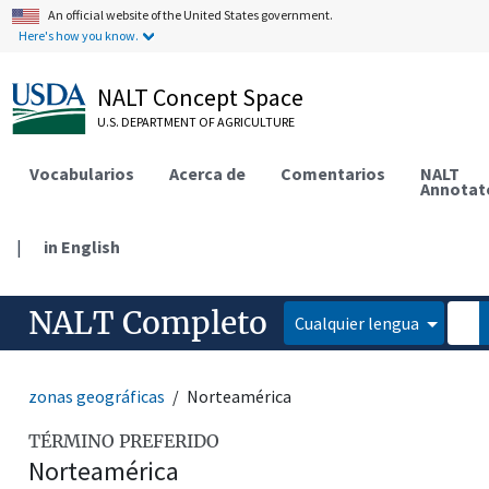
An official website of the United States government.
Here's how you know.
NALT Concept Space
U.S. DEPARTMENT OF AGRICULTURE
Vocabularios
Acerca de
Comentarios
NALT
Annotat
|
in English
NALT Completo
Cualquier lengua
zonas geográficas
Norteamérica
TÉRMINO PREFERIDO
Norteamérica