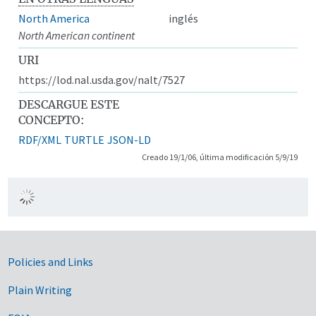
North America
inglés
North American continent
URI
https://lod.nal.usda.gov/nalt/7527
DESCARGUE ESTE
CONCEPTO:
RDF/XML
TURTLE
JSON-LD
Creado 19/1/06, última modificación 5/9/19
Government Links
Policies and Links
Plain Writing