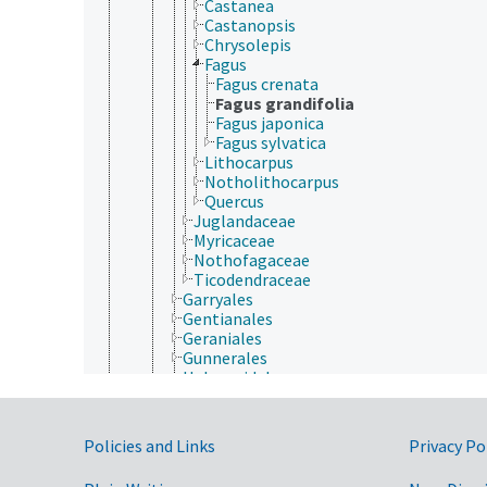
Castanea
Castanopsis
Chrysolepis
Fagus
Fagus crenata
Fagus grandifolia
Fagus japonica
Fagus sylvatica
Lithocarpus
Notholithocarpus
Quercus
Juglandaceae
Myricaceae
Nothofagaceae
Ticodendraceae
Garryales
Gentianales
Geraniales
Gunnerales
Haloragidales
Huerteales
Icacinales
Lamiales
Government Links
Policies and Links
Privacy Po
Laurales
Lecythidales