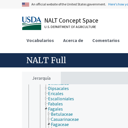
Aquifoliales
An official website of the United States government.
Here's how y
Asterales
Austrobaileyales
Berberidopsidales
NALT Concept Space
Boraginales
Brassicales
U.S. DEPARTMENT OF AGRICULTURE
Bruniales
Buxales
Vocabularios
Acerca de
Comentarios
Canellales
Caryophyllales
Celastrales
Ceratophyllales
NALT Full
Chloranthales
Cornales
Crossosomatales
Jerarquía
Cucurbitales
Dilleniales
Dipsacales
Ericales
Escalloniales
Fabales
Fagales
Betulaceae
Casuarinaceae
Fagaceae