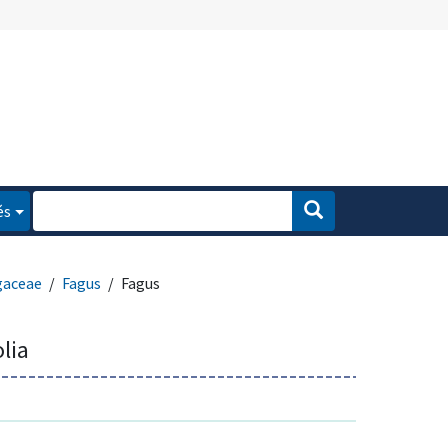
és
gaceae
Fagus
Fagus
lia