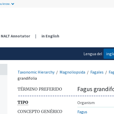
ou know.
NALT Annotator
|
in English
Lengua del
ingl
contenido
Taxonomic Hierarchy
Magnoliopsida
Fagales
Fa
grandifolia
Fagus grandifo
TÉRMINO PREFERIDO
TIPO
Organism
CONCEPTO GENÉRICO
Fagus