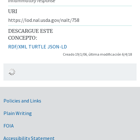
inflammatory response
URI
https://lod.nal.usda.gov/nalt/758
DESCARGUE ESTE
CONCEPTO:
RDF/XML
TURTLE
JSON-LD
Creado 19/1/06, última modificación 6/4/18
Government Links
Policies and Links
Plain Writing
FOIA
Accessibility Statement