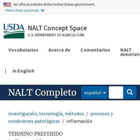
An official website of the United States government.
Here's how you know.
NALT Concept Space
U.S. DEPARTMENT OF AGRICULTURE
Vocabularios
Acerca de
Comentarios
NALT
Annotat
|
in English
NALT Completo
español
investigación, tecnología, métodos
procesos y
condiciones patológicas
inflamación
TÉRMINO PREFERIDO