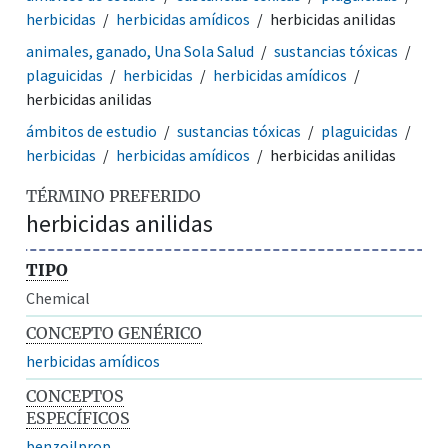
herbicidas
herbicidas amídicos
herbicidas anilidas
animales, ganado, Una Sola Salud
sustancias tóxicas
plaguicidas
herbicidas
herbicidas amídicos
herbicidas anilidas
ámbitos de estudio
sustancias tóxicas
plaguicidas
herbicidas
herbicidas amídicos
herbicidas anilidas
TÉRMINO PREFERIDO
herbicidas anilidas
TIPO
Chemical
CONCEPTO GENÉRICO
herbicidas amídicos
CONCEPTOS
ESPECÍFICOS
benzoilprop