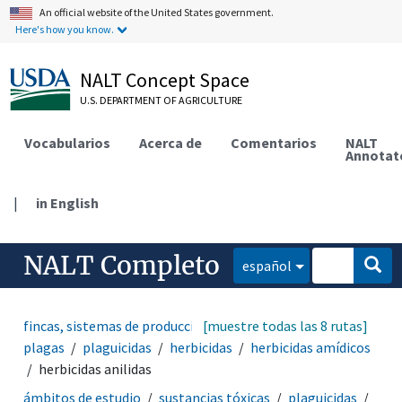
An official website of the United States government.
Here's how you know.
NALT Concept Space
U.S. DEPARTMENT OF AGRICULTURE
Vocabularios
Acerca de
Comentarios
NALT
Annotat
|
in English
NALT Completo
español
fincas, sistemas de producción agrícola
[muestre todas las 8 rutas]
manejo de
plagas
plaguicidas
herbicidas
herbicidas amídicos
herbicidas anilidas
ámbitos de estudio
sustancias tóxicas
plaguicidas