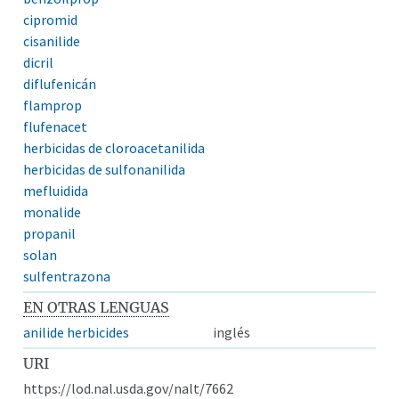
cipromid
cisanilide
dicril
diflufenicán
flamprop
flufenacet
herbicidas de cloroacetanilida
herbicidas de sulfonanilida
mefluidida
monalide
propanil
solan
sulfentrazona
EN OTRAS LENGUAS
anilide herbicides
inglés
URI
https://lod.nal.usda.gov/nalt/7662