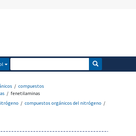
ol
ánicos
compuestos
as
fenetilaminas
itrógeno
compuestos orgánicos del nitrógeno