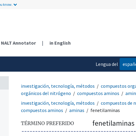
ou know.
NALT Annotator
|
in English
Lengua del
españ
contenido
investigación, tecnología, métodos
compuestos org
orgánicos del nitrógeno
compuestos aminos
amin
investigación, tecnología, métodos
compuestos de n
compuestos aminos
aminas
fenetilaminas
fenetilaminas
TÉRMINO PREFERIDO