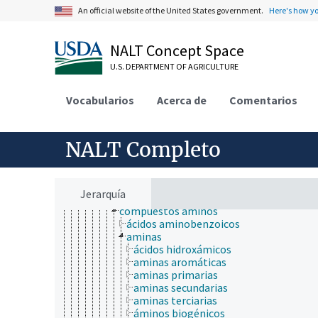
agroquímicos
An official website of the United States government.
Here's how y
compuestos bioquímicos
compuestos químicos
ácidos, bases y sales
NALT Concept Space
arsenicales
U.S. DEPARTMENT OF AGRICULTURE
componentes sulfurosos
compuestos de boro
compuestos de coordinación
Vocabularios
Acerca de
Comentarios
compuestos de mercurio
compuestos de nitrógeno
amoníaco
NALT Completo
compuestos de amonio
compuestos orgánicos del nitrógeno
amidas
amidinas
Jerarquía
azidas
compuestos aminos
ácidos aminobenzoicos
aminas
ácidos hidroxámicos
aminas aromáticas
aminas primarias
aminas secundarias
aminas terciarias
áminos biogénicos