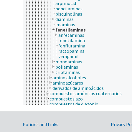
arprinocid
bencilaminas
bisquinolinas
diaminas
enaminas
fenetilaminas
anfetaminas
fenetilamina
fenfluramina
ractopamina
verapamil
monoaminas
poliaminas
triptaminas
amino alcoholes
aminoazúcares
derivados de aminoácidos
compuestos amónicos cuaternarios
compuestos azo
compuestos de diazonio
compuestos diazo
compuestos heterocíclicos nitrogenado
compuestos nitrosos
Government Links
Policies and Links
Privacy Po
guanidinas
hidrácidos