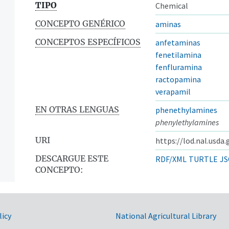
TIPO
Chemical
CONCEPTO GENÉRICO
aminas
CONCEPTOS ESPECÍFICOS
anfetaminas
fenetilamina
fenfluramina
ractopamina
verapamil
EN OTRAS LENGUAS
phenethylamines
phenylethylamines
URI
https://lod.nal.usda
DESCARGUE ESTE
RDF/XML
TURTLE
JS
CONCEPTO:
s
licy
National Agricultural Library