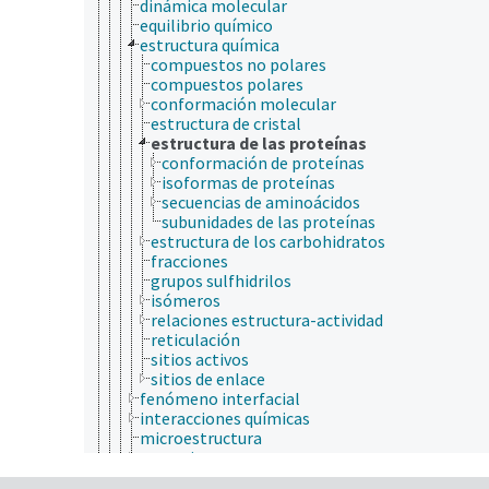
dinámica molecular
equilibrio químico
estructura química
compuestos no polares
compuestos polares
conformación molecular
estructura de cristal
estructura de las proteínas
conformación de proteínas
isoformas de proteínas
secuencias de aminoácidos
subunidades de las proteínas
estructura de los carbohidratos
fracciones
grupos sulfhidrilos
isómeros
relaciones estructura-actividad
reticulación
sitios activos
sitios de enlace
fenómeno interfacial
interacciones químicas
microestructura
osmosis
potencial de unión líquida