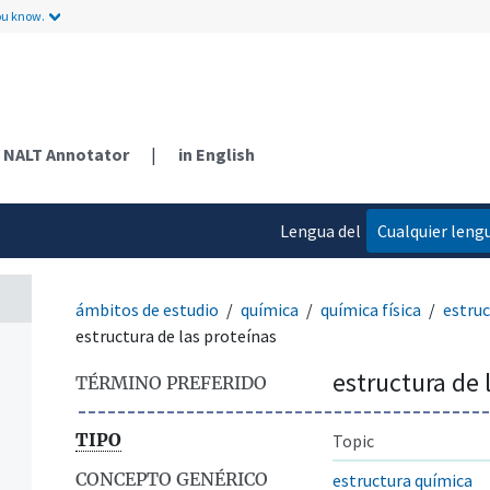
ou know.
NALT Annotator
|
in English
Lengua del
Cualquier leng
contenido
ámbitos de estudio
química
química física
estruc
estructura de las proteínas
estructura de 
TÉRMINO PREFERIDO
TIPO
Topic
CONCEPTO GENÉRICO
estructura química