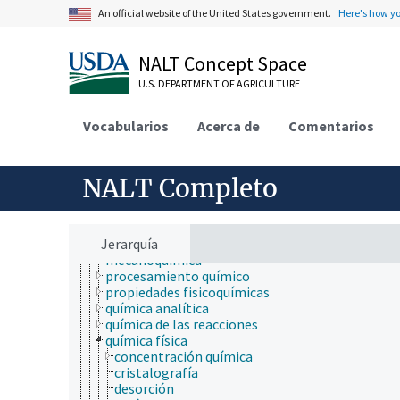
micología
An official website of the United States government.
Here's how y
microbiología
neontología
nutrición
NALT Concept Space
paleontología
parasitología
U.S. DEPARTMENT OF AGRICULTURE
patología de insectos
psicología
Vocabularios
Acerca de
Comentarios
química
composición química
electroquímica
estereoquímica
NALT Completo
fases físicas
fotoquímica
geoquímica
Jerarquía
hidroquímica
mecanoquímica
procesamiento químico
propiedades fisicoquímicas
química analítica
química de las reacciones
química física
concentración química
cristalografía
desorción