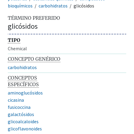
bioquímicos
carbohidratos
glicósidos
TÉRMINO PREFERIDO
glicósidos
TIPO
Chemical
CONCEPTO GENÉRICO
carbohidratos
CONCEPTOS
ESPECÍFICOS
aminoglucósidos
cicasina
fusicoccina
galactósidos
glicoalcaloides
glicoflavonoides