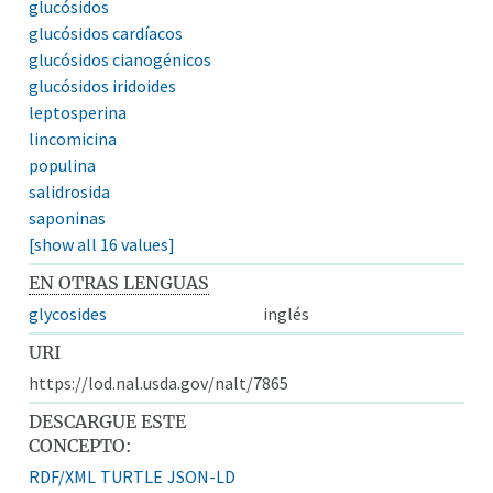
glucósidos
glucósidos cardíacos
glucósidos cianogénicos
glucósidos iridoides
leptosperina
lincomicina
populina
salidrosida
saponinas
[show all 16 values]
EN OTRAS LENGUAS
glycosides
inglés
URI
https://lod.nal.usda.gov/nalt/7865
DESCARGUE ESTE
CONCEPTO:
RDF/XML
TURTLE
JSON-LD