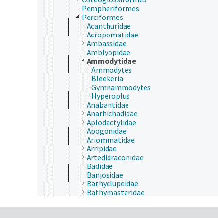
Pempheriformes
Perciformes
Acanthuridae
Acropomatidae
Ambassidae
Amblyopidae
Ammodytidae
Ammodytes
Bleekeria
Gymnammodytes
Hyperoplus
Anabantidae
Anarhichadidae
Aplodactylidae
Apogonidae
Ariommatidae
Arripidae
Artedidraconidae
Badidae
Banjosidae
Bathyclupeidae
Bathymasteridae
Blenniidae
Bovichtidae