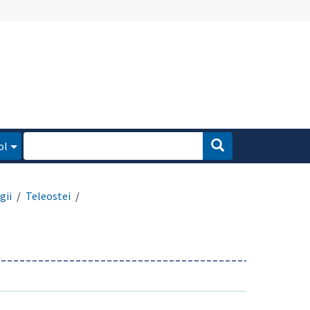
ol
gii
Teleostei