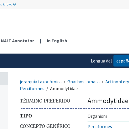
ou know.
NALT Annotator
|
in English
Lengua del
españ
contenido
jerarquía taxonómica
Gnathostomata
Actinoptery
Perciformes
Ammodytidae
Ammodytidae
TÉRMINO PREFERIDO
TIPO
Organism
CONCEPTO GENÉRICO
Perciformes