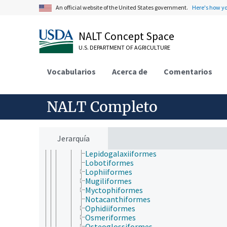
Cypriniformes
An official website of the United States government.
Here's how y
Cyprinodontiformes
Elopiformes
NALT Concept Space
Ephippiformes
Esociformes
U.S. DEPARTMENT OF AGRICULTURE
Gadiformes
Galaxiiformes
Vocabularios
Gobiiformes
Acerca de
Comentarios
Gonorynchiformes
Gymnotiformes
Hidontiformes
NALT Completo
Holocentriformes
Istiophoriformes
Kurtiformes
Labriformes
Jerarquía
Lampriformes
Lepidogalaxiiformes
Lobotiformes
Lophiiformes
Mugiliformes
Myctophiformes
Notacanthiformes
Ophidiiformes
Osmeriformes
Osteoglossiformes