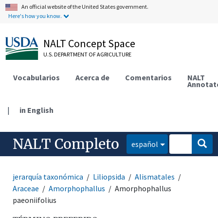
An official website of the United States government.
Here's how you know.
NALT Concept Space
U.S. DEPARTMENT OF AGRICULTURE
Vocabularios
Acerca de
Comentarios
NALT
Annotat
|
in English
NALT Completo
español
jerarquía taxonómica
Liliopsida
Alismatales
Araceae
Amorphophallus
Amorphophallus
paeoniifolius