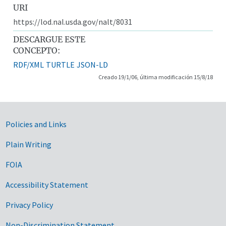
URI
https://lod.nal.usda.gov/nalt/8031
DESCARGUE ESTE
CONCEPTO:
RDF/XML
TURTLE
JSON-LD
Creado 19/1/06, última modificación 15/8/18
Government Links
Policies and Links
Plain Writing
FOIA
Accessibility Statement
Privacy Policy
Non-Discrimination Statement