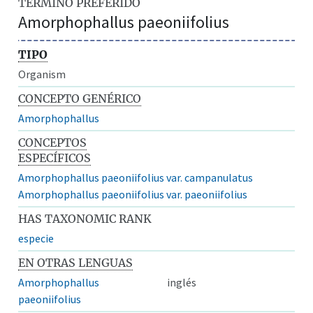
TÉRMINO PREFERIDO
Amorphophallus paeoniifolius
TIPO
Organism
CONCEPTO GENÉRICO
Amorphophallus
CONCEPTOS
ESPECÍFICOS
Amorphophallus paeoniifolius var. campanulatus
Amorphophallus paeoniifolius var. paeoniifolius
HAS TAXONOMIC RANK
especie
EN OTRAS LENGUAS
Amorphophallus
inglés
paeoniifolius