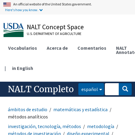
An official website of the United States government.
Here's how you know.
NALT Concept Space
U.S. DEPARTMENT OF AGRICULTURE
Vocabularios
Acerca de
Comentarios
NALT
Annotat
|
in English
NALT Completo
español
ámbitos de estudio
matemáticas y estadística
métodos analíticos
investigación, tecnología, métodos
metodología
métodos de investigación
diseño experimental