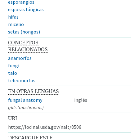
esporangios
esporas fúngicas
hifas
micelio
setas (hongos)
CONCEPTOS
RELACIONADOS
anamorfos
fungi
talo
teleomorfos
EN OTRAS LENGUAS
fungal anatomy
inglés
gills (mushrooms)
URI
https://lod.nal.usda.gov/nalt/8506
DESCARGUE ESTE