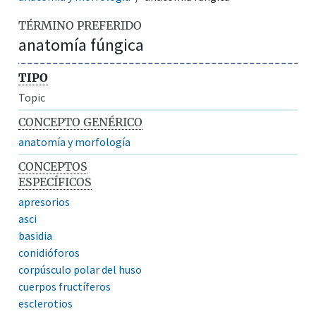
TÉRMINO PREFERIDO
anatomía fúngica
TIPO
Topic
CONCEPTO GENÉRICO
anatomía y morfología
CONCEPTOS
ESPECÍFICOS
apresorios
asci
basidia
conidióforos
corpúsculo polar del huso
cuerpos fructíferos
esclerotios