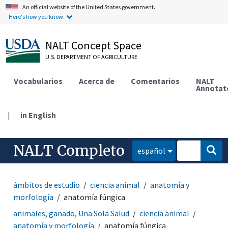
An official website of the United States government.
Here's how you know.
NALT Concept Space
U.S. DEPARTMENT OF AGRICULTURE
Vocabularios
Acerca de
Comentarios
NALT
Annotat
|
in English
NALT Completo
español
ámbitos de estudio
ciencia animal
anatomía y
morfología
anatomía fúngica
animales, ganado, Una Sola Salud
ciencia animal
anatomía y morfología
anatomía fúngica