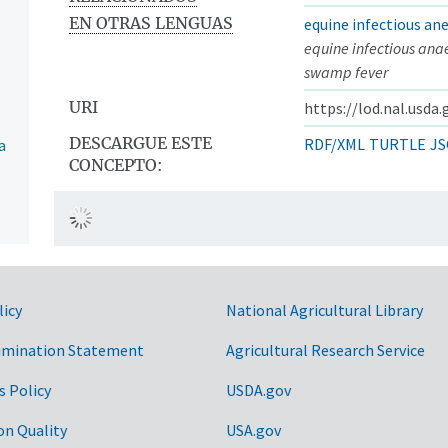
EN OTRAS LENGUAS
equine infectious an
equine infectious an
swamp fever
URI
https://lod.nal.usda
DESCARGUE ESTE
RDF/XML
TURTLE
JS
a
CONCEPTO:
licy
National Agricultural Library
imination Statement
Agricultural Research Service
s Policy
USDA.gov
on Quality
USA.gov