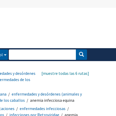
ol
edades y desórdenes
[muestre todas las 6 rutas]
ermedades de los
mana
enfermedades y desórdenes (animales y
e los caballos
anemia infecciosa equina
taciones
enfermedades infecciosas
nos
infecciones por Retroviridae
anemia