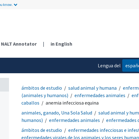
ou know.
NALT Annotator
|
in English
Lengua del
españ
contenido
ámbitos de estudio
salud animal y humana
enferm
(animales y humanos)
enfermedades animales
enf
caballos
anemia infecciosa equina
animales, ganado, Una Sola Salud
salud animal y hu
humanos)
enfermedades animales
enfermedades d
ámbitos de estudio
enfermedades infecciosas e infes
enfermedades virales de los animales y los seres huma