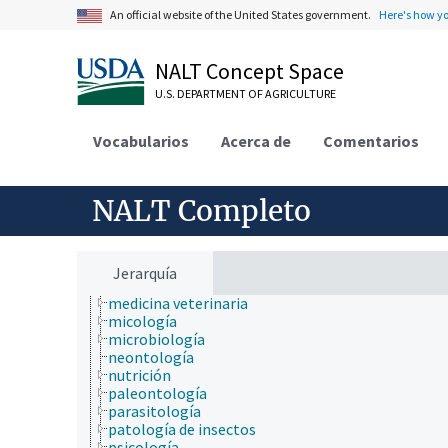
fisiopatología
An official website of the United States government.
Here's how y
fotobiología
genética
NALT Concept Space
geografía
geología
U.S. DEPARTMENT OF AGRICULTURE
hidrología
higiene
Vocabularios
histología
Acerca de
Comentarios
histopatología
historia
historia natural
NALT Completo
horticultura
ingeniería
inmunología
ionómica
Jerarquía
matemáticas y estadística
medicina veterinaria
micología
microbiología
neontología
nutrición
paleontología
parasitología
patología de insectos
psicología