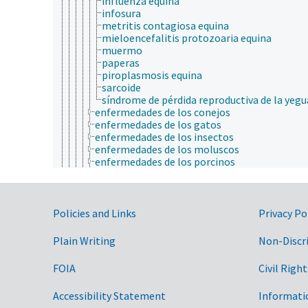
influenza equina
infosura
metritis contagiosa equina
mieloencefalitis protozoaria equina
muermo
paperas
piroplasmosis equina
sarcoide
síndrome de pérdida reproductiva de la yegu
enfermedades de los conejos
enfermedades de los gatos
enfermedades de los insectos
enfermedades de los moluscos
enfermedades de los porcinos
enfermedades de peces
enfermedades del ganado
enfermedades del ganado vacuno
Government Links
enfermedades del visón
Policies and Links
Privacy Po
enzootias
epizootias
Plain Writing
Non-Discr
peste bovina
zoonosis
FOIA
Civil Right
enfermedades cardiovasculares
enfermedades crónicas
Accessibility Statement
Informati
enfermedades de la glándula mamaria