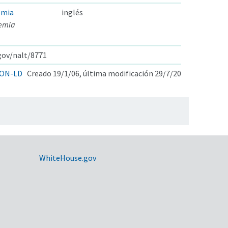
emia
inglés
aemia
.gov/nalt/8771
ON-LD
Creado 19/1/06, última modificación 29/7/20
WhiteHouse.gov