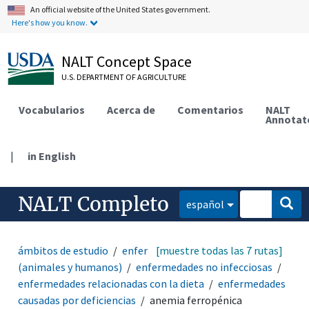
An official website of the United States government.
Here's how you know.
NALT Concept Space
U.S. DEPARTMENT OF AGRICULTURE
Vocabularios
Acerca de
Comentarios
NALT
Annotat
|
in English
NALT Completo
español
ámbitos de estudio
enfermedades y desórdenes
[muestre todas las 7 rutas]
(animales y humanos)
enfermedades no infecciosas
enfermedades relacionadas con la dieta
enfermedades
causadas por deficiencias
anemia ferropénica