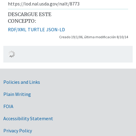
https://lod.nal.usda.gov/nalt/8773
DESCARGUE ESTE
CONCEPTO:
RDF/XML
TURTLE
JSON-LD
Creado 19/1/06, última modificación 8/10/14
Government Links
Policies and Links
Plain Writing
FOIA
Accessibility Statement
Privacy Policy