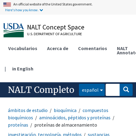
An official website of the United States government.
Here's how you know.
NALT Concept Space
U.S. DEPARTMENT OF AGRICULTURE
Vocabularios
Acerca de
Comentarios
NALT
Annotat
|
in English
NALT Completo
español
ámbitos de estudio
bioquímica
compuestos
bioquímicos
aminoácidos, péptidos y proteínas
proteínas
proteínas de almacenamiento
investigación, tecnología, métodos
sustancias