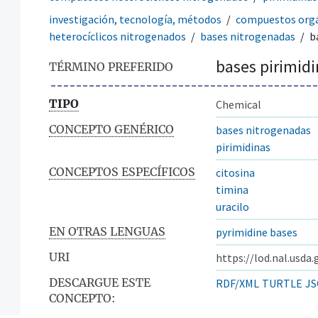
s
investigación, tecnología, métodos
compuestos org
heterocíclicos nitrogenados
bases nitrogenadas
b
bases pirimid
TÉRMINO PREFERIDO
TIPO
Chemical
CONCEPTO GENÉRICO
bases nitrogenadas
pirimidinas
CONCEPTOS ESPECÍFICOS
citosina
timina
uracilo
EN OTRAS LENGUAS
pyrimidine bases
URI
https://lod.nal.usda
DESCARGUE ESTE
RDF/XML
TURTLE
JS
CONCEPTO: