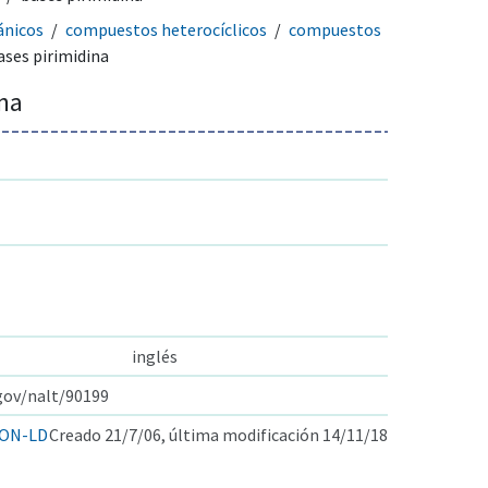
ánicos
compuestos heterocíclicos
compuestos
ases pirimidina
ina
inglés
.gov/nalt/90199
ON-LD
Creado 21/7/06, última modificación 14/11/18