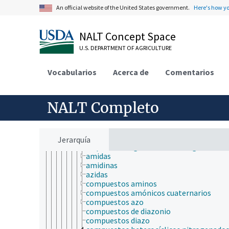
protocolos
An official website of the United States government.
Here's how y
puntos finales humanitarios
sustancias químicas
NALT Concept Space
agroquímicos
compuestos bioquímicos
U.S. DEPARTMENT OF AGRICULTURE
compuestos químicos
ácidos, bases y sales
Vocabularios
Acerca de
Comentarios
arsenicales
componentes sulfurosos
compuestos de boro
compuestos de coordinación
NALT Completo
compuestos de mercurio
compuestos de nitrógeno
amoníaco
compuestos de amonio
Jerarquía
compuestos orgánicos del nitrógeno
amidas
amidinas
azidas
compuestos aminos
compuestos amónicos cuaternarios
compuestos azo
compuestos de diazonio
compuestos diazo