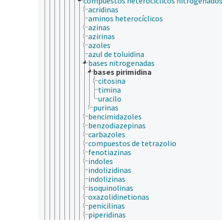
compuestos heterocíclicos nitrogenado
acridinas
aminos heterocíclicos
azinas
azirinas
azoles
azul de toluidina
bases nitrogenadas
bases pirimidina
citosina
timina
uracilo
purinas
bencimidazoles
benzodiazepinas
carbazoles
compuestos de tetrazolio
fenotiazinas
indoles
indolizidinas
indolizinas
isoquinolinas
oxazolidinetionas
penicilinas
piperidinas