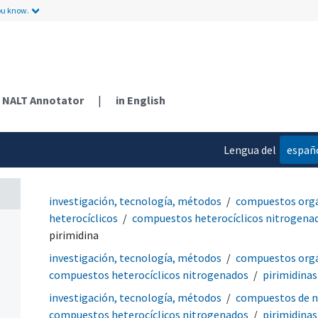
ou know.
NALT Annotator
|
in English
Lengua del
españ
contenido
investigación, tecnología, métodos
compuestos org
heterocíclicos
compuestos heterocíclicos nitrogena
pirimidina
investigación, tecnología, métodos
compuestos org
compuestos heterocíclicos nitrogenados
pirimidinas
investigación, tecnología, métodos
compuestos de n
compuestos heterocíclicos nitrogenados
pirimidinas