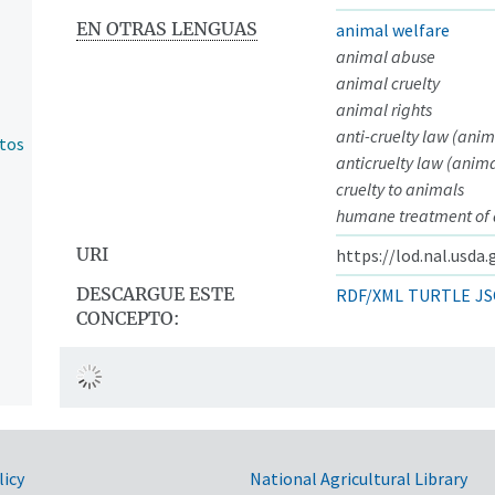
EN OTRAS LENGUAS
animal welfare
animal abuse
animal cruelty
animal rights
anti-cruelty law (anim
ntos
anticruelty law (anima
cruelty to animals
humane treatment of
URI
https://lod.nal.usda
DESCARGUE ESTE
RDF/XML
TURTLE
JS
CONCEPTO:
licy
National Agricultural Library