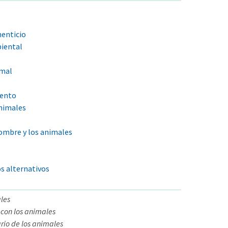
menticio
iental
imal
iento
animales
hombre y los animales
s
s alternativos
les
 con los animales
rio de los animales