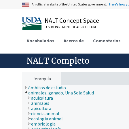
An official website of the United States government.
Here's how y
NALT Concept Space
U.S. DEPARTMENT OF AGRICULTURE
Vocabularios
Acerca de
Comentarios
NALT Completo
Jerarquía
ámbitos de estudio
animales, ganado, Una Sola Salud
acuicultura
animales
apicultura
ciencia animal
ecología animal
embriología
endocrinología