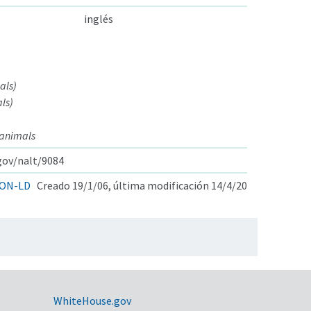
inglés
als)
ls)
 animals
.gov/nalt/9084
ON-LD
Creado 19/1/06, última modificación 14/4/20
WhiteHouse.gov