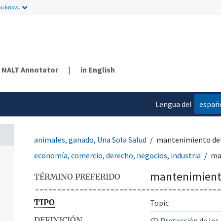
ou know.
NALT Annotator
|
in English
Lengua del
españ
contenido
animales, ganado, Una Sola Salud
mantenimiento del
economía, comercio, derecho, negocios, industria
ma
mantenimiento
TÉRMINO PREFERIDO
TIPO
Topic
DEFINICIÓN
Protección de los 