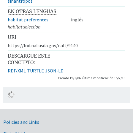
sinantropos
EN OTRAS LENGUAS
habitat preferences
inglés
habitat selection
URI
https://lod.nal.usda.gov/nalt/9140
DESCARGUE ESTE
CONCEPTO:
RDF/XML
TURTLE
JSON-LD
Creado 19/1/06, última modificación 15/7/16
Government Links
Policies and Links