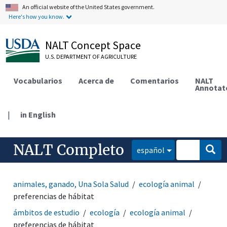
An official website of the United States government.
Here's how you know.
NALT Concept Space
U.S. DEPARTMENT OF AGRICULTURE
Vocabularios
Acerca de
Comentarios
NALT
Annotat
|
in English
NALT Completo
español
animales, ganado, Una Sola Salud
ecología animal
preferencias de hábitat
ámbitos de estudio
ecología
ecología animal
preferencias de hábitat