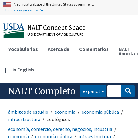
An official website of the United States government.
Here's how you know.
NALT Concept Space
U.S. DEPARTMENT OF AGRICULTURE
Vocabularios
Acerca de
Comentarios
NALT
Annotat
|
in English
NALT Completo
español
ámbitos de estudio
economía
economía pública
infraestructura
zoológicos
economía, comercio, derecho, negocios, industria
economía
economía pública
infraestructura