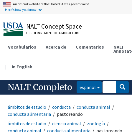
An official website of the United States government.
Here's how you know.
NALT Concept Space
U.S. DEPARTMENT OF AGRICULTURE
Vocabularios
Acerca de
Comentarios
NALT
Annotat
|
in English
NALT Completo
español
ámbitos de estudio
conducta
conducta animal
conducta alimentaria
pastoreando
ámbitos de estudio
ciencia animal
zoología
conducta animal
conducta alimentaria
pastoreando