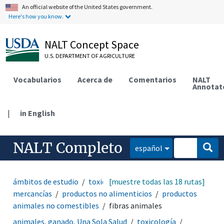
An official website of the United States government.
Here's how you know.
NALT Concept Space
U.S. DEPARTMENT OF AGRICULTURE
Vocabularios
Acerca de
Comentarios
NALT
Annotat
|
in English
NALT Completo
español
ámbitos de estudio
toxicología
[muestre todas las 18 rutas]
productos y
mercancías
productos no alimenticios
productos
animales no comestibles
fibras animales
animales, ganado, Una Sola Salud
toxicología