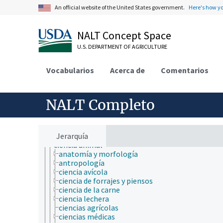
acuicultura
An official website of the United States government.
Here's how y
aerobiología
agricultura
agronomía
NALT Concept Space
ambiente
apicultura
U.S. DEPARTMENT OF AGRICULTURE
bioinformática
biología celular
Vocabularios
Acerca de
Comentarios
biología de los insectos
biología estructural
biología evolutiva
biología molecular
NALT Completo
bioquímica
botánica
cartografía
ciencia ambiental
Jerarquía
ciencia animal
anatomía y morfología
antropología
ciencia avícola
ciencia de forrajes y piensos
ciencia de la carne
ciencia lechera
ciencias agrícolas
ciencias médicas