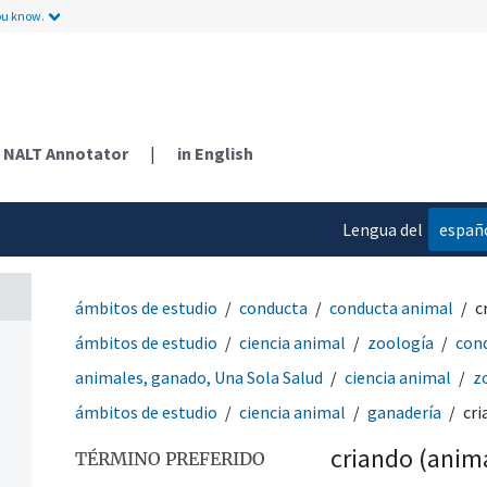
ou know.
NALT Annotator
|
in English
Lengua del
españ
contenido
ámbitos de estudio
conducta
conducta animal
c
ámbitos de estudio
ciencia animal
zoología
con
animales, ganado, Una Sola Salud
ciencia animal
z
ámbitos de estudio
ciencia animal
ganadería
cri
criando (anim
TÉRMINO PREFERIDO