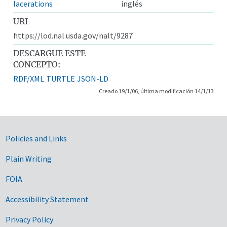
lacerations
inglés
URI
https://lod.nal.usda.gov/nalt/9287
DESCARGUE ESTE
CONCEPTO:
RDF/XML
TURTLE
JSON-LD
Creado 19/1/06, última modificación 14/1/13
Government Links
Policies and Links
Plain Writing
FOIA
Accessibility Statement
Privacy Policy