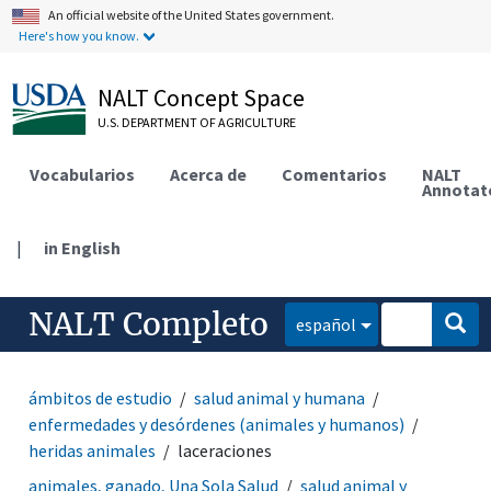
An official website of the United States government.
Here's how you know.
NALT Concept Space
U.S. DEPARTMENT OF AGRICULTURE
Vocabularios
Acerca de
Comentarios
NALT
Annotat
|
in English
NALT Completo
español
ámbitos de estudio
salud animal y humana
enfermedades y desórdenes (animales y humanos)
heridas animales
laceraciones
animales, ganado, Una Sola Salud
salud animal y