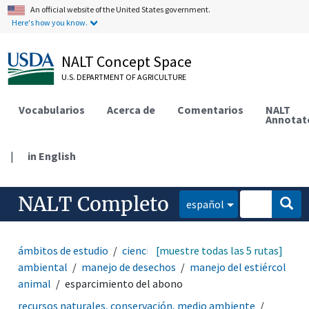
An official website of the United States government.
Here's how you know.
NALT Concept Space
U.S. DEPARTMENT OF AGRICULTURE
Vocabularios
Acerca de
Comentarios
NALT
Annotat
|
in English
NALT Completo
español
ámbitos de estudio
ciencia ambiental
[muestre todas las 5 rutas]
gestión
ambiental
manejo de desechos
manejo del estiércol
animal
esparcimiento del abono
recursos naturales, conservación, medio ambiente