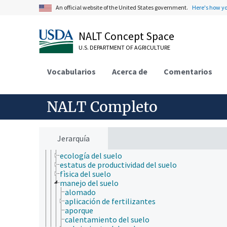
biología molecular
An official website of the United States government.
Here's how y
bioquímica
botánica
cartografía
NALT Concept Space
ciencia ambiental
ciencia animal
U.S. DEPARTMENT OF AGRICULTURE
ciencia de la información
ciencia de la nutrición
Vocabularios
Acerca de
Comentarios
ciencia de la sostenibilidad
ciencia de las malezas
ciencia de los materiales
ciencia del sistema terrestre
NALT Completo
ciencia del suelo
análisis del suelo
biología del suelo
calidad del suelo
Jerarquía
clasificación de suelos
ecología del suelo
estatus de productividad del suelo
fìsica del suelo
manejo del suelo
alomado
aplicación de fertilizantes
aporque
calentamiento del suelo