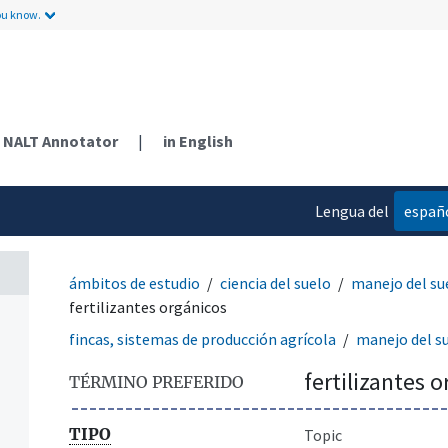
ou know.
NALT Annotator
|
in English
Lengua del
españ
contenido
ámbitos de estudio
ciencia del suelo
manejo del su
fertilizantes orgánicos
fincas, sistemas de producción agrícola
manejo del s
fertilizantes 
TÉRMINO PREFERIDO
TIPO
Topic