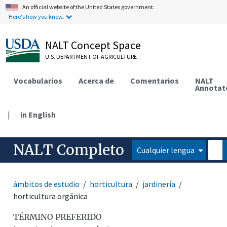
An official website of the United States government.
Here's how you know.
NALT Concept Space
U.S. DEPARTMENT OF AGRICULTURE
Vocabularios
Acerca de
Comentarios
NALT
Annotat
|
in English
NALT Completo
Cualquier lengua
ámbitos de estudio
horticultura
jardinería
horticultura orgánica
TÉRMINO PREFERIDO