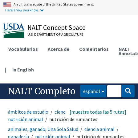
An official website of the United States government.
Here's how you know.
NALT Concept Space
U.S. DEPARTMENT OF AGRICULTURE
Vocabularios
Acerca de
Comentarios
NALT
Annotat
|
in English
NALT Completo
español
ámbitos de estudio
ciencia animal
[muestre todas las 5 rutas]
ganadería
nutrición animal
nutrición de rumiantes
animales, ganado, Una Sola Salud
ciencia animal
ganadería
nutrición animal
nutrición de rumiantes