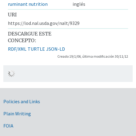
ruminant nutrition
inglés
URI
https://lod.nal.usda.gov/nalt/9329
DESCARGUE ESTE
CONCEPTO:
RDF/XML
TURTLE
JSON-LD
Creado 19/1/06, última modificación 30/11/12
Government Links
Policies and Links
Plain Writing
FOIA