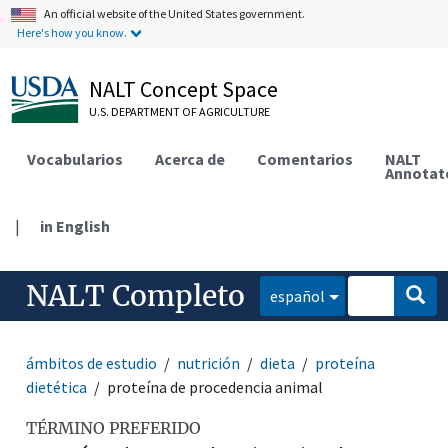
An official website of the United States government.
Here's how you know.
NALT Concept Space
U.S. DEPARTMENT OF AGRICULTURE
Vocabularios
Acerca de
Comentarios
NALT
Annotat
|
in English
NALT Completo
español
ámbitos de estudio
nutrición
dieta
proteína
dietética
proteína de procedencia animal
TÉRMINO PREFERIDO