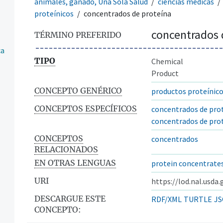
animales, ganado, Una Sola Salud
ciencias médicas
proteínicos
concentrados de proteína
concentrados 
TÉRMINO PREFERIDO
ca
TIPO
Chemical
Product
CONCEPTO GENÉRICO
productos proteínic
CONCEPTOS ESPECÍFICOS
concentrados de pro
concentrados de pro
CONCEPTOS
concentrados
RELACIONADOS
EN OTRAS LENGUAS
protein concentrate
URI
https://lod.nal.usda
DESCARGUE ESTE
RDF/XML
TURTLE
JS
CONCEPTO: