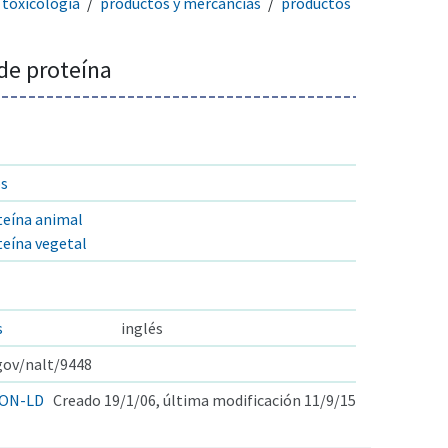
toxicología
productos y mercancías
productos
de proteína
os
teína animal
teína vegetal
s
inglés
.gov/nalt/9448
ON-LD
Creado 19/1/06, última modificación 11/9/15