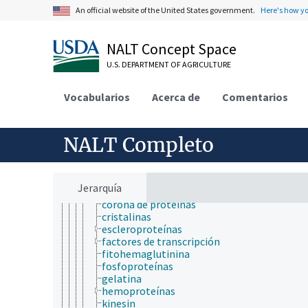
biodisponibilidad
An official website of the United States government.
Here's how y
bioluminiscencia
biomineralización
biotransformación
NALT Concept Space
compuestos bioquímicos
U.S. DEPARTMENT OF AGRICULTURE
ácidos nucléicos, nucleósidos y nucleótidos
aminoácidos, péptidos y proteínas
aminoácidos
Vocabularios
Acerca de
Comentarios
péptidos
proteínas
activación de la proteína GTPasa
NALT Completo
aglutininas
agregados de proteína
apoproteínas
chaperones moleculares
Jerarquía
complejos multiproteicos
corona de proteínas
cristalinas
escleroproteínas
factores de transcripción
fitohemaglutinina
fosfoproteínas
gelatina
hemoproteínas
kinesin