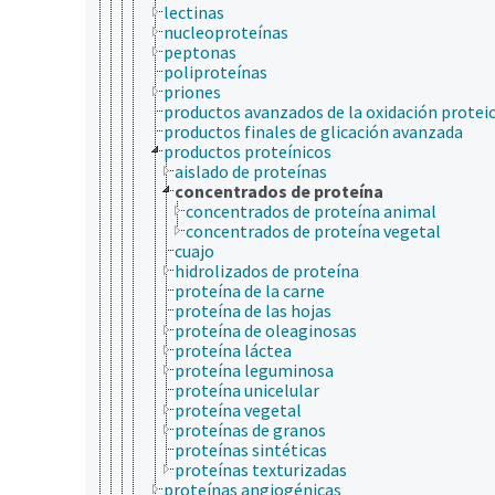
lectinas
nucleoproteínas
peptonas
poliproteínas
priones
productos avanzados de la oxidación protei
productos finales de glicación avanzada
productos proteínicos
aislado de proteínas
concentrados de proteína
concentrados de proteína animal
concentrados de proteína vegetal
cuajo
hidrolizados de proteína
proteína de la carne
proteína de las hojas
proteína de oleaginosas
proteína láctea
proteína leguminosa
proteína unicelular
proteína vegetal
proteínas de granos
proteínas sintéticas
proteínas texturizadas
proteínas angiogénicas