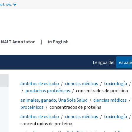
ou know.
NALT Annotator
|
in English
Lengua del
españ
contenido
ámbitos de estudio
ciencias médicas
toxicología
productos proteínicos
concentrados de proteína
animales, ganado, Una Sola Salud
ciencias médicas
proteínicos
concentrados de proteína
ámbitos de estudio
ciencias médicas
toxicología
concentrados de proteína