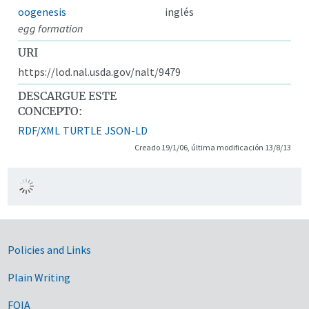
oogenesis
inglés
egg formation
URI
https://lod.nal.usda.gov/nalt/9479
DESCARGUE ESTE
CONCEPTO:
RDF/XML
TURTLE
JSON-LD
Creado 19/1/06, última modificación 13/8/13
Government Links
Policies and Links
Plain Writing
FOIA