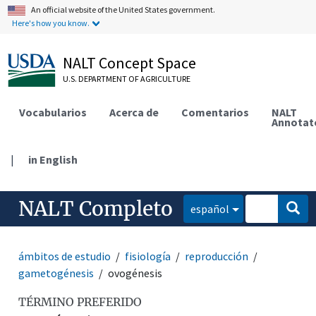
An official website of the United States government.
Here's how you know.
NALT Concept Space
U.S. DEPARTMENT OF AGRICULTURE
Vocabularios
Acerca de
Comentarios
NALT
Annotat
|
in English
NALT Completo
español
ámbitos de estudio
fisiología
reproducción
gametogénesis
ovogénesis
TÉRMINO PREFERIDO