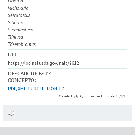
Libertia
Michelaria
Serrafalcus
Sibertia
Stenofestuca
Triniusa
Trisetobromus
URI
https://lod.nal.usda.gov/nalt/9612
DESCARGUE ESTE
CONCEPTO:
RDF/XML
TURTLE
JSON-LD
Creado 19/1/06, última modificación 16/7/20