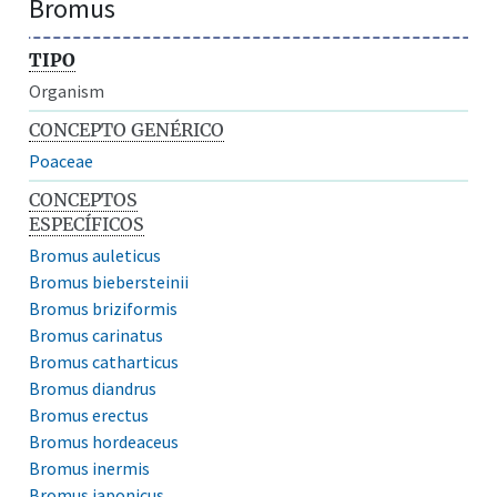
Bromus
TIPO
Organism
CONCEPTO GENÉRICO
Poaceae
CONCEPTOS
ESPECÍFICOS
Bromus auleticus
Bromus biebersteinii
Bromus briziformis
Bromus carinatus
Bromus catharticus
Bromus diandrus
Bromus erectus
Bromus hordeaceus
Bromus inermis
Bromus japonicus