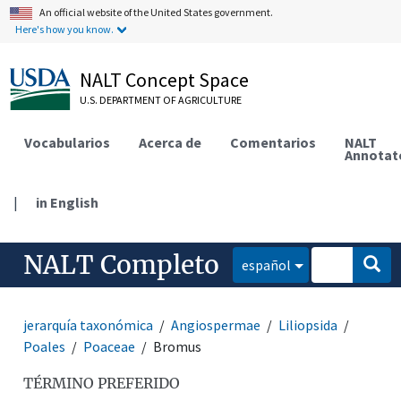
An official website of the United States government.
Here's how you know.
NALT Concept Space
U.S. DEPARTMENT OF AGRICULTURE
Vocabularios
Acerca de
Comentarios
NALT
Annotat
|
in English
NALT Completo
español
jerarquía taxonómica
Angiospermae
Liliopsida
Poales
Poaceae
Bromus
TÉRMINO PREFERIDO