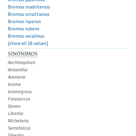
Bromus madritensis
Bromus orcuttianus
Bromus riparius
Bromus rubens
Bromus secalinus
[show all 18 values]
SINÓNIMOS
Aechmophora
Anisantha
Avenaria
brome
bromegrass
Forasaccus
Genea
Libertia
Michelaria
Serrafalcus
Sibertia