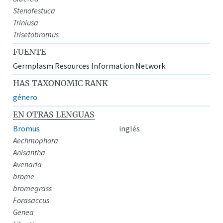
Stenofestuca
Triniusa
Trisetobromus
FUENTE
Germplasm Resources Information Network.
HAS TAXONOMIC RANK
género
EN OTRAS LENGUAS
Bromus
inglés
Aechmophora
Anisantha
Avenaria
brome
bromegrass
Forasaccus
Genea