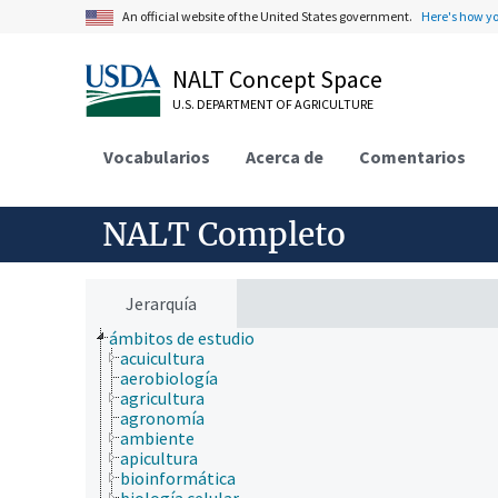
An official website of the United States government.
Here's how y
NALT Concept Space
U.S. DEPARTMENT OF AGRICULTURE
Vocabularios
Acerca de
Comentarios
NALT Completo
Jerarquía
ámbitos de estudio
acuicultura
aerobiología
agricultura
agronomía
ambiente
apicultura
bioinformática
biología celular