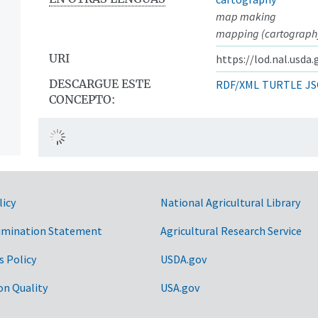
map making
mapping (cartograph
URI
https://lod.nal.usda
DESCARGUE ESTE
RDF/XML
TURTLE
JS
CONCEPTO:
licy
National Agricultural Library
imination Statement
Agricultural Research Service
s Policy
USDA.gov
on Quality
USA.gov