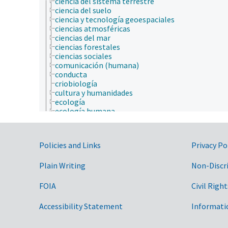
ciencia del sistema terrestre
ciencia del suelo
ciencia y tecnología geoespaciales
ciencias atmosféricas
ciencias del mar
ciencias forestales
ciencias sociales
comunicación (humana)
conducta
criobiología
cultura y humanidades
ecología
ecología humana
economía
educación
embriología
Government Links
Policies and Links
Privacy Po
endocrinología
epidemiología
Plain Writing
Non-Discr
especies químicas
etiología
física
FOIA
Civil Right
fisiología
fisiopatología
Accessibility Statement
Informati
fotobiología
genética