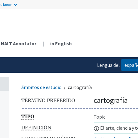
ou know.
NALT Annotator
|
in English
Lengua del
españ
contenido
ámbitos de estudio
cartografía
cartografía
TÉRMINO PREFERIDO
TIPO
Topic
DEFINICIÓN
El arte, ciencia y