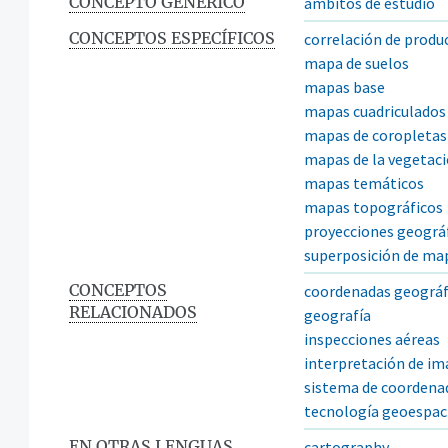
CONCEPTO GENÉRICO
ámbitos de estudio
CONCEPTOS ESPECÍFICOS
correlación de produ
mapa de suelos
mapas base
mapas cuadriculados
mapas de coropletas
mapas de la vegetac
mapas temáticos
mapas topográficos
proyecciones geográ
superposición de ma
CONCEPTOS
coordenadas geográf
RELACIONADOS
geografía
inspecciones aéreas
interpretación de i
sistema de coordena
tecnología geoespac
EN OTRAS LENGUAS
cartography