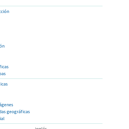
cción
ión
ficas
pas
icas
mágenes
das geográficas
ial
inglés