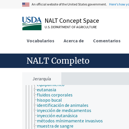
ley de protección de peces y fauna silvestre
An official website of the United States government.
Here's how y
mantenimiento del bienestar animal
actores en el campo del bienestar animal
alternativas al uso de animales
NALT Concept Space
bienestar animal
confort animal
U.S. DEPARTMENT OF AGRICULTURE
deshidratación
esfuerzo térmico
Vocabularios
Acerca de
Comentarios
legislación y normativa sobre bienestar animal
morbilidad
procedimientos con animales de laboratorio
NALT Completo
administración de sustancias
asfixia
cirugía
cortar el pico
Jerarquía
criopreservación
equipamiento
eutanasia
fluidos corporales
hisopo bucal
identificación de animales
inyección de medicamentos
inyección eutanásica
métodos mínimamente invasivos
muestra de sangre