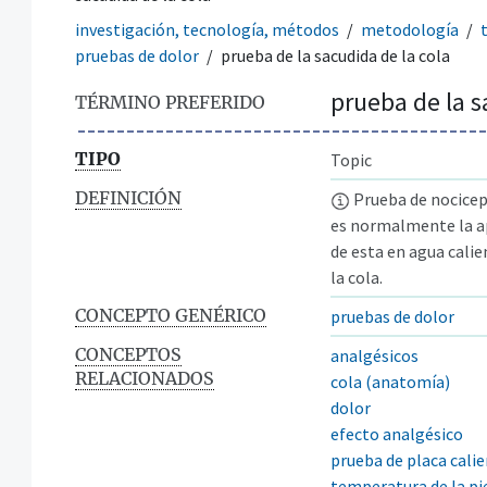
investigación, tecnología, métodos
metodología
pruebas de dolor
prueba de la sacudida de la cola
prueba de la s
TÉRMINO PREFERIDO
TIPO
Topic
DEFINICIÓN
Prueba de nocicepc
es normalmente la apl
de esta en agua cali
la cola.
CONCEPTO GENÉRICO
pruebas de dolor
CONCEPTOS
analgésicos
RELACIONADOS
cola (anatomía)
dolor
efecto analgésico
prueba de placa cali
temperatura de la pi