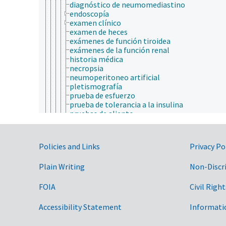
diagnóstico de neumomediastino
endoscopía
examen clínico
examen de heces
exámenes de función tiroidea
exámenes de la función renal
historia médica
necropsia
neumoperitoneo artificial
pletismografía
prueba de esfuerzo
prueba de tolerancia a la insulina
pruebas de aliento
pruebas de audición
pruebas de dolor
escala de expresión facial de dolor
Government Links
Policies and Links
Privacy Po
prueba de contorsión
prueba de formalina
Plain Writing
Non-Discr
prueba de la sacudida de la cola
prueba de placa caliente
test de inmersión de cola
FOIA
Civil Right
pruebas de la función hepática
pruebas de tolerancia a la glucosa
Accessibility Statement
Informati
pruebas hematológicas
pruebas psicológicas