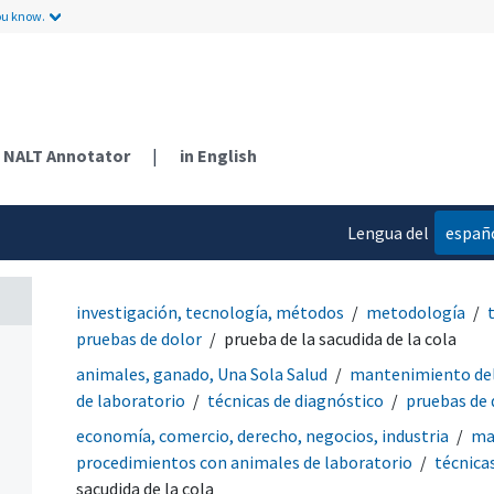
ou know.
NALT Annotator
|
in English
Lengua del
españ
contenido
investigación, tecnología, métodos
metodología
pruebas de dolor
prueba de la sacudida de la cola
animales, ganado, Una Sola Salud
mantenimiento del
de laboratorio
técnicas de diagnóstico
pruebas de 
economía, comercio, derecho, negocios, industria
ma
procedimientos con animales de laboratorio
técnica
sacudida de la cola