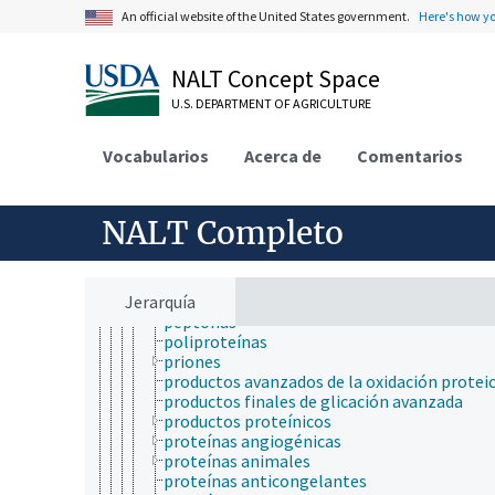
aglutininas
An official website of the United States government.
Here's how y
agregados de proteína
apoproteínas
chaperones moleculares
NALT Concept Space
complejos multiproteicos
corona de proteínas
U.S. DEPARTMENT OF AGRICULTURE
cristalinas
escleroproteínas
Vocabularios
Acerca de
Comentarios
factores de transcripción
fitohemaglutinina
fosfoproteínas
gelatina
NALT Completo
hemoproteínas
kinesin
lectinas
Jerarquía
nucleoproteínas
peptonas
poliproteínas
priones
productos avanzados de la oxidación protei
productos finales de glicación avanzada
productos proteínicos
proteínas angiogénicas
proteínas animales
proteínas anticongelantes