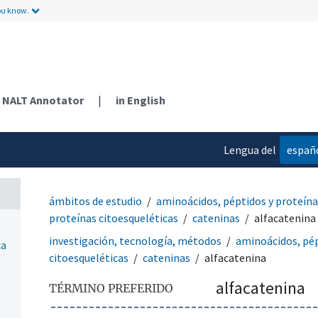
ou know.
NALT Annotator
|
in English
Lengua del
españ
contenido
ámbitos de estudio
aminoácidos, péptidos y proteína
proteínas citoesqueléticas
cateninas
alfacatenina
investigación, tecnología, métodos
aminoácidos, pép
ca
citoesqueléticas
cateninas
alfacatenina
alfacatenina
TÉRMINO PREFERIDO