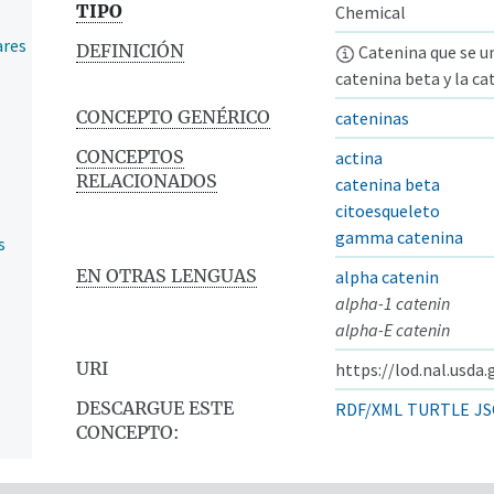
TIPO
Chemical
ares
DEFINICIÓN
Catenina que se une
catenina beta y la c
CONCEPTO GENÉRICO
cateninas
CONCEPTOS
actina
RELACIONADOS
catenina beta
citoesqueleto
gamma catenina
s
EN OTRAS LENGUAS
alpha catenin
alpha-1 catenin
alpha-E catenin
URI
https://lod.nal.usda
DESCARGUE ESTE
RDF/XML
TURTLE
JS
CONCEPTO: