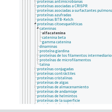
proteínas antimicrobianas
proteínas asociadas a CRISPR
proteínas asociadas a surfactantes pulmon
proteínas azufradas
proteínas BTB-Kelch
proteínas citoesqueléticas
cateninas
alfacatenina
catenina beta
gamma catenina
dinaminas
proteína giardina
proteínas de los filamentos intermediario
proteínas de microfilamentos
talina
proteínas conjugadas
proteínas contráctiles
proteínas cristalinas
proteínas de algas
proteínas de almacenamiento
proteínas de andamiaje
proteínas de helmintos
proteínas de la superficie
proteínas de las plantas
proteínas de membrana