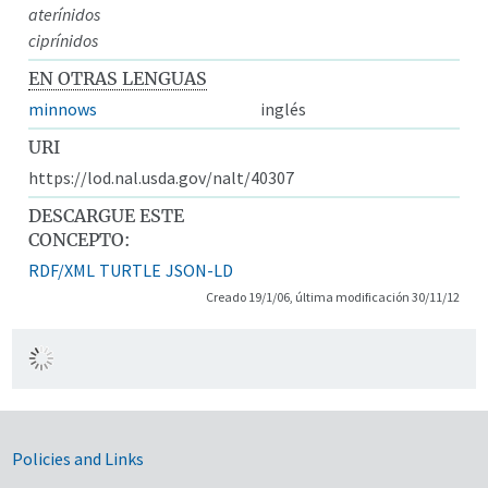
aterínidos
ciprínidos
EN OTRAS LENGUAS
minnows
inglés
URI
https://lod.nal.usda.gov/nalt/40307
DESCARGUE ESTE
CONCEPTO:
RDF/XML
TURTLE
JSON-LD
Creado 19/1/06, última modificación 30/11/12
Government Links
Policies and Links