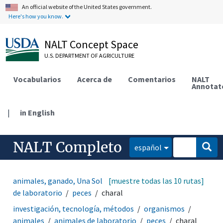
An official website of the United States government.
Here's how you know.
NALT Concept Space
U.S. DEPARTMENT OF AGRICULTURE
Vocabularios
Acerca de
Comentarios
NALT
Annotat
|
in English
NALT Completo
español
animales, ganado, Una Sola Salud
[muestre todas las 10 rutas]
animales
animales
de laboratorio
peces
charal
investigación, tecnología, métodos
organismos
animales
animales de laboratorio
peces
charal