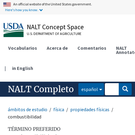
An official website of the United States government.
Here's how you know.
NALT Concept Space
U.S. DEPARTMENT OF AGRICULTURE
Vocabularios
Acerca de
Comentarios
NALT
Annotat
|
in English
NALT Completo
español
ámbitos de estudio
física
propiedades físicas
combustibilidad
TÉRMINO PREFERIDO