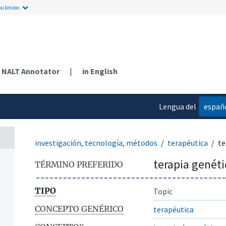
ou know.
NALT Annotator
|
in English
Lengua del
españ
contenido
investigación, tecnología, métodos
terapéutica
te
terapia genéti
TÉRMINO PREFERIDO
TIPO
Topic
CONCEPTO GENÉRICO
terapéutica