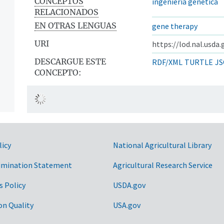
CONCEPTOS
ingeniería genética
RELACIONADOS
EN OTRAS LENGUAS
gene therapy
URI
https://lod.nal.usda
DESCARGUE ESTE
RDF/XML
TURTLE
JS
CONCEPTO:
ntos
licy
National Agricultural Library
imination Statement
Agricultural Research Service
s Policy
USDA.gov
on Quality
USA.gov