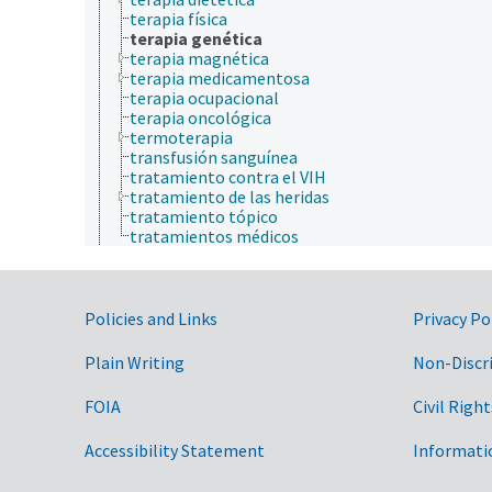
terapia física
terapia genética
terapia magnética
terapia medicamentosa
terapia ocupacional
terapia oncológica
termoterapia
transfusión sanguínea
tratamiento contra el VIH
tratamiento de las heridas
tratamiento tópico
tratamientos médicos
jerarquía taxonómica
nutrición humana, inocuidad y calidad de los alime
producción de plantas, horticultura
Government Links
recursos naturales, conservación, medio ambiente
Policies and Links
Privacy Po
silvicultura, gestión de zonas silvestres
zonas geográficas
Plain Writing
Non-Discr
FOIA
Civil Right
Accessibility Statement
Informati