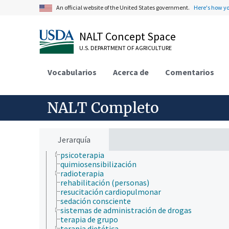
analgesia
An official website of the United States government.
Here's how y
anestesia
anticoncepción
NALT Concept Space
cirugía
dosis
U.S. DEPARTMENT OF AGRICULTURE
fagoterapia
fitoterapia
Vocabularios
hemodiálisis
Acerca de
Comentarios
inmunoterapia
irrigación terapéutica
litotricia
NALT Completo
masaje
medicina alternativa
medicina de precisión
plasmaféresis
Jerarquía
primeros auxilios
psicoterapia
quimiosensibilización
radioterapia
rehabilitación (personas)
resucitación cardiopulmonar
sedación consciente
sistemas de administración de drogas
terapia de grupo
terapia dietética