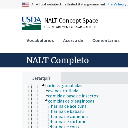
ensayos biológicos
An official website of the United States government.
Here's how y
farmacocinética
farmacodinámica
metodologías de nuevo enfoque
NALT Concept Space
modelos biológicos
U.S. DEPARTMENT OF AGRICULTURE
nanotoxicología
organismos acuáticos
productos y mercancías
Vocabularios
Acerca de
Comentarios
aceites
calidad del producto
coproductos
NALT Completo
mobiliario
nuevos productos
productos adulterados
productos agrícolas
Jerarquía
alimentos
harinas granuladas
avena arrollada
comida a base de insectos
comidas de oleaginosas
harina de aceituna
harina de babasú
harina de camelina
harina de cártamo
harina de coco