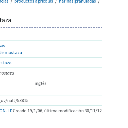
ncías
productos agrícolas
harinas granuladas
taza
sas
 de mostaza
ostaza
 mostaza
inglés
.gov/nalt/53815
ON-LD
Creado 19/1/06, última modificación 30/11/12