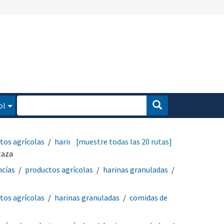
ol
tos agrícolas
harinas
[muestre todas las 20 rutas]
taza
ncías
productos agrícolas
harinas granuladas
tos agrícolas
harinas granuladas
comidas de