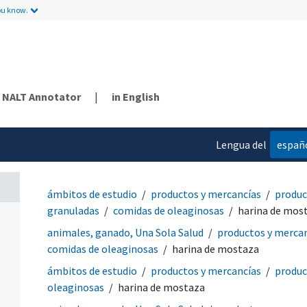
ou know.
NALT Annotator
|
in English
Lengua del
españ
contenido
ámbitos de estudio
productos y mercancías
produc
granuladas
comidas de oleaginosas
harina de mos
animales, ganado, Una Sola Salud
productos y merca
comidas de oleaginosas
harina de mostaza
ámbitos de estudio
productos y mercancías
produc
oleaginosas
harina de mostaza