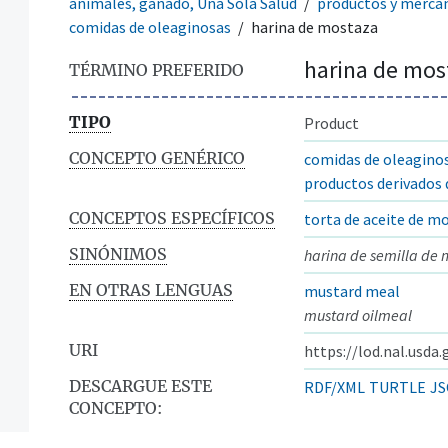
animales, ganado, Una Sola Salud
productos y merca
comidas de oleaginosas
harina de mostaza
harina de mos
TÉRMINO PREFERIDO
TIPO
Product
CONCEPTO GENÉRICO
comidas de oleagino
productos derivados
CONCEPTOS ESPECÍFICOS
torta de aceite de m
SINÓNIMOS
harina de semilla de
EN OTRAS LENGUAS
mustard meal
mustard oilmeal
URI
https://lod.nal.usda
DESCARGUE ESTE
RDF/XML
TURTLE
JS
CONCEPTO: