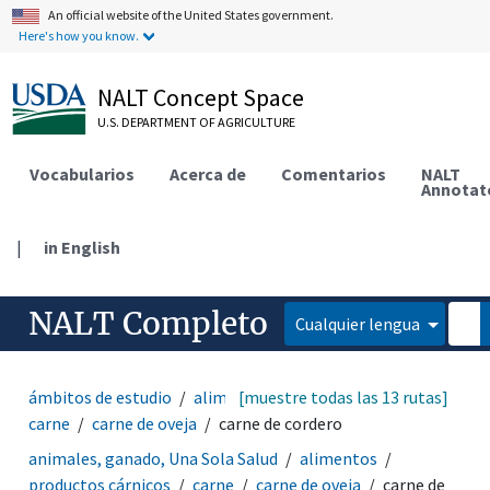
An official website of the United States government.
Here's how you know.
NALT Concept Space
U.S. DEPARTMENT OF AGRICULTURE
Vocabularios
Acerca de
Comentarios
NALT
Annotat
|
in English
NALT Completo
Cualquier lengua
ámbitos de estudio
alimentos
[muestre todas las 13 rutas]
productos cárnicos
carne
carne de oveja
carne de cordero
animales, ganado, Una Sola Salud
alimentos
productos cárnicos
carne
carne de oveja
carne de